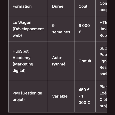
Compét
Formation
Durée
Coût
acquise
Le Wagon
HTML, 
9
6 000
(Développement
JavaScr
semaines
€
web)
Ruby on
SEO,
HubSpot
Publicit
Academy
Auto-
Gratuit
ligne,
(Marketing
rythmé
Réseau
digital)
sociaux
Planific
450 €
PMI (Gestion de
Exécuti
Variable
- 1
projet)
Clôture 
000 €
projets